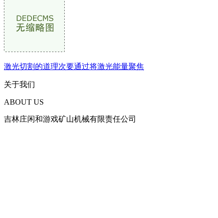
激光切割的道理次要通过将激光能量聚焦
关于我们
ABOUT US
吉林庄闲和游戏矿山机械有限责任公司
2004年由原吉林市矿山机械厂副厂长孙世辉带领部分工程技术人
员创办吉林市俊龙机械制造厂。至2010年，六年间，作为国家矿用窄
轨车辆、平巷人车专业生产厂，企业取得了长足进步。生产产品遍布
全国各地，受到用户的一致好评。
2008年为谋求更好的发展，我厂增加投资，广揽人才，成立了省