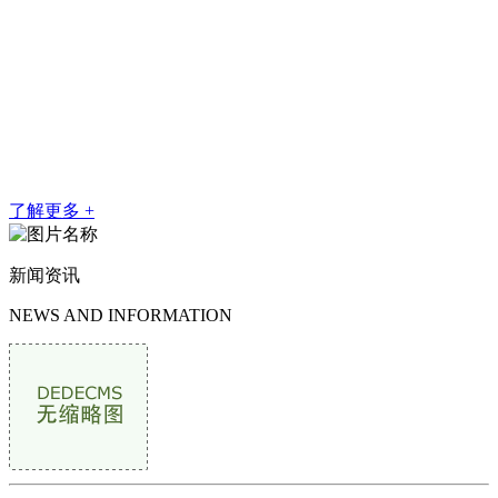
级资质的吉林庄闲和游戏矿山机械有限责任公司。
公司已通过GB／T1900：2008idtIS09001-2008质量管理体系认证，
所生产的矿车系列、人车系列、矿用皮带输送机系列经国家煤矿防爆
安全产品质量监督检验中心检验为质量合格产品，并经安标国家矿用
产品安全标志中心颁发MA矿用产品安全标志证书。
了解更多 +
新闻资讯
NEWS AND INFORMATION