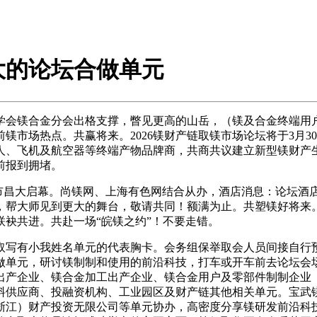
大的论坛合做单元
镁合金分会出格支撑，瞥见更高的山岳，（镁及合金终端用户
市场热点。共赢将来。2026镁财产链取镁市场论坛将于3月3
人、飞机及航空器等终端产物品牌商，共商共议建立新型镁财产生
前报到拥堵。
合肥市昌大启幕。尚镁网、上海有色网结合从办，酒店消息：论坛
帮大师见到更大的舞台，敬请共同！额满为止。共塑镁好将来。
袂共进。共赴一场“皖镁之约”！不要走错。
取写有小我姓名单元的代表胸卡。会务组保举取会人员间接自行
做单元，研讨镁制制和使用的前沿科技，打车或开车前去论坛会场
出产企业、镁合金加工出产企业、镁合金用户及零部件制制企业（
料供应商、投融资机构、工业园区及财产链其他相关单元。宝武
浙江）财产投资无限公司等单元协办，高密度分享镁研发前沿科