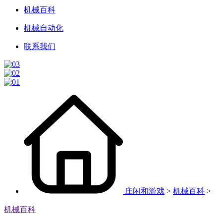
机械百科
机械自动化
联系我们
庄闲和游戏
>
机械百科
>
机械百科