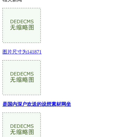
图片尺寸为141871
是国内深户欢送的设想素材网坐