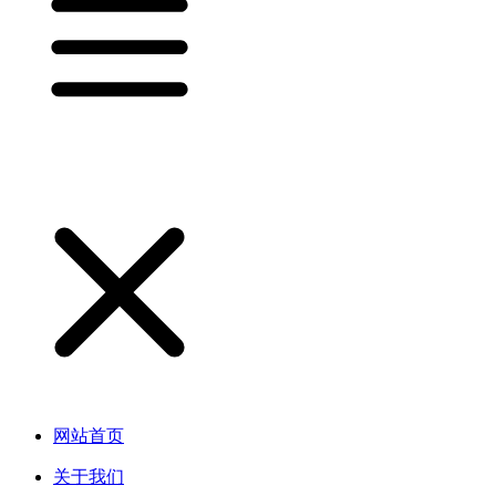
网站首页
关于我们