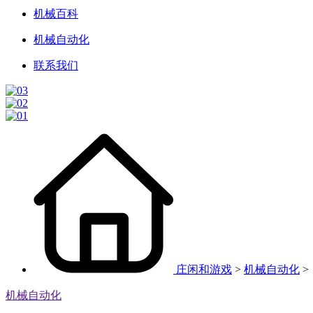
机械百科
机械自动化
联系我们
庄闲和游戏
>
机械自动化
>
机械自动化