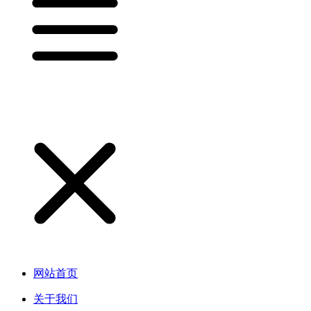
网站首页
关于我们