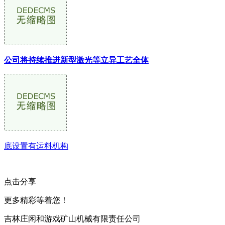
公司将持续推进新型激光等立异工艺全体
底设置有运料机构
点击分享
更多精彩等着您！
吉林庄闲和游戏矿山机械有限责任公司