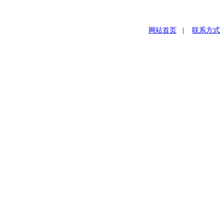
网站首页
|
联系方式