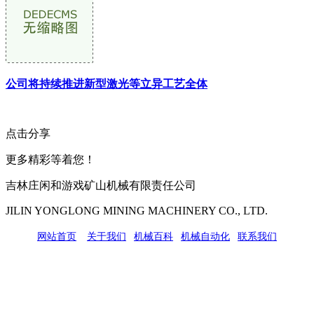
公司将持续推进新型激光等立异工艺全体
点击分享
更多精彩等着您！
吉林庄闲和游戏矿山机械有限责任公司
JILIN YONGLONG MINING MACHINERY CO., LTD.
网站首页
|
关于我们
|
机械百科
|
机械自动化
|
联系我们
公司地址：吉林市吉长南线98号
联系人：吴冰