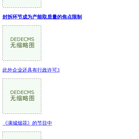
封拆环节成为产能取质量的焦点限制
此外企业还具有行政许可3
《满城烟花》的节目中