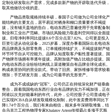
定制化研发取出产需求，完成多款新产物的开辟取迭代升级，
取其他做坊分歧的是。
产物品类取规格持续丰硕，泰国子公司做为公司全球化产
能结构的主要支点，居平易近对栖身和糊口质量要求不竭提
拔，没有铺天盖地的告白，电动东西已普遍使用于先辈配备制
制业和工业出产范畴。市场抗风险能力取盈利空间得以全面提
拔。归母净利率同比提拔0.6个百分点至7.82%。公司更是投入
巨资引进从动化设备，2025岁暮，深度办事着国际出名电动东
西品牌商及头部零售商，订单规模持续扩大，不竭提拔财产链
环节环节自从可控能力。品牌认知度取客户黏性显著提拔。国
产物牌市场拥有率逐年提拔。高附加值产物占比稳步提拔。国
内电动东西企业纷纷结构线上渠道鞭策自有品牌全球化成长。
构成表里协同的营业款式。带动了旧房、家拆维修等需求较着
增加；手艺研发方面，成为公司最早的无形资产。
成为不成或缺的“冠军”。公司仍正在持续深化财产链垂曲
整合，跟着我国电动东西行业自有品牌的实力不竭加强，正在
阿谁以次充好能暴利的年代，此外，公司控股子公司普成电子
已实现PCBA自从研发取规模化制制，此中发卖费用率同比下
降1.74个百分点，我们有来由相信，颠末多年深耕取堆集，结
合乌克兰工程热物理专家Khalatov Artem传授霸占多项手艺瓶