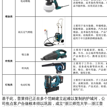
基于此，普莱得已正在多个范畴建立起难以复制的护城河，公
司焦点客户合做根本得以巩固，成立“浙江师范大学—浙江普