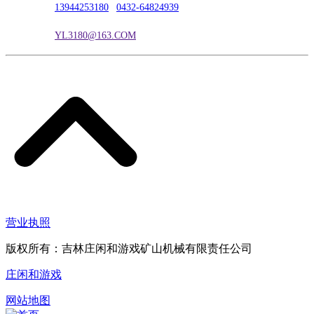
联系电话：
13944253180
|
0432-64824939
电子邮箱：
YL3180@163.COM
营业执照
版权所有：吉林庄闲和游戏矿山机械有限责任公司
庄闲和游戏
网站地图