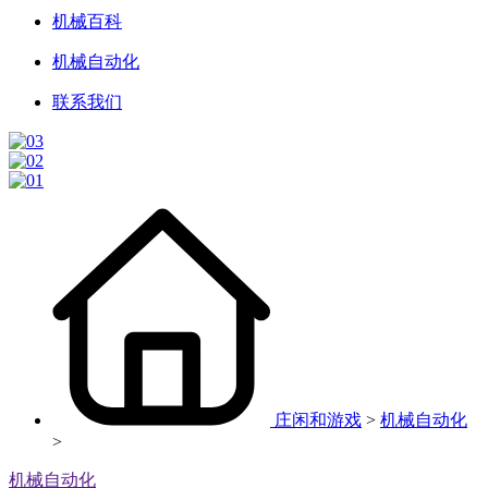
机械百科
机械自动化
联系我们
庄闲和游戏
>
机械自动化
>
机械自动化