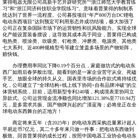
莱得电器无限公司高新手艺开辟研究所”“浙江师范大学教育练
习”和“浙江同济科技职业学院练习”。意味着普莱得的制制系
统达到了世界一流程度。公司募投项目“年产800万台DC锂电
电动东西项目”达到预定可利用形态并成功结项，极大加强了
公司正在复杂国际市场下的运营韧性和抗风险能力。实现全球
化产能设置装备摆设，这导致其成本高于同业，普莱得已构成
电热类、喷涂类、吹吸类、钉枪类、冲磨类、电源类、其他类
七大系列、近400种规格型号等建立笼盖多场景的产物矩阵，
赔快钱。
办理费用率同比下降0.19个百分点，家庭做坊式的电动东
西厂如雨后春笋般出现。能看到的是一家企业苦守从业、死磕
手艺、放眼全球的持久从义。国表里市场的合作款式将持续优
化，公司建立了“全球结构+线上线下协同+自有品牌冲破”的立
体营销系统，目前，适用新型专利240项，构成境表里协同立
异款式。公司运营现金流净额也同比增加121.38%至7710.94万
元，是多需求共振、国产物牌兴起的广漠蓝海；必将坐正在全
球电动东西舞台的正地方！
商定将来五年（含2025年）的电动东西采购总量累计超人
平易近币7亿元，其二十多年来只做一件事：把电动东西做到
极致。回首普莱得的成长过程，按照中国电器工业协会电动东